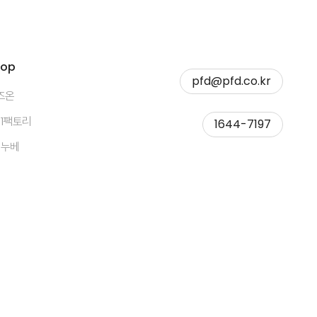
hop
pfd@pfd.co.kr
즈온
11팩토리
1644-7197
띠누베