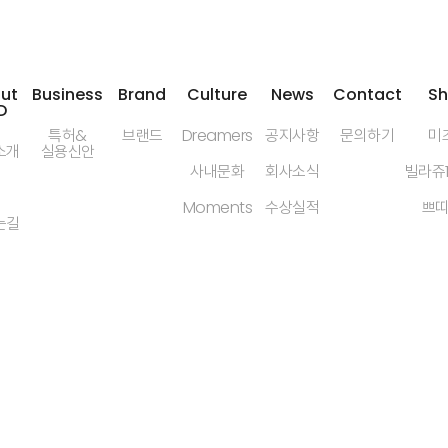
ut
Business
Brand
Culture
News
Contact
S
D
특허&
브랜드
Dreamers
공지사항
문의하기
미
소개
실용신안
사내문화
회사소식
빌라쥬
Moments
수상실적
쁘
는길