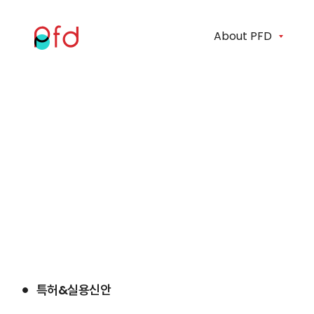
About PFD
특허&실용신안