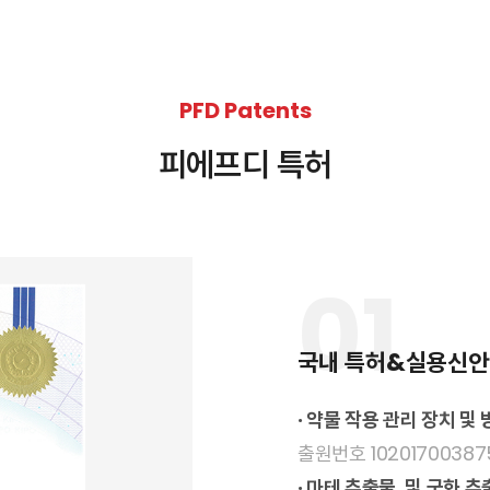
PFD Patents
피에프디 특허
01
국내 특허&실용신안
· 약물 작용 관리 장치 및
출원번호 102017003875
· 마테 추출물, 및 국화