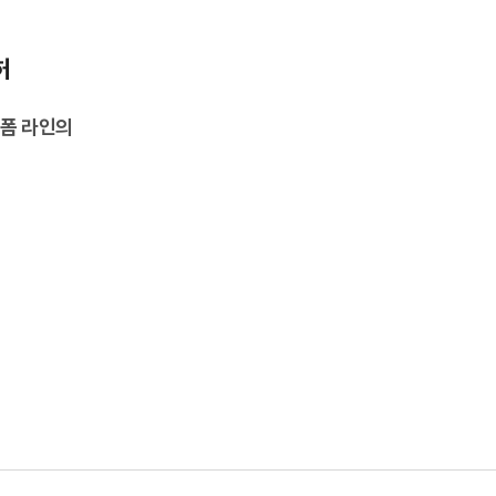
허
팩폼 라인의