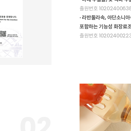
출원번호 10202400638
· 라반둘라속, 아단소니아
포함하는 기능성 화장료
출원번호 10202400223
02