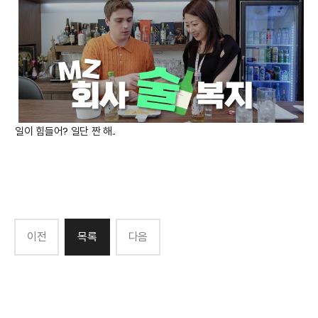
일이 힘들어? 일단 짠 해..
이전
목록
다음